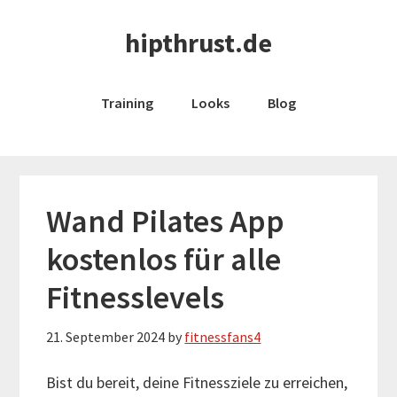
Skip
Skip
hipthrust.de
to
to
main
primary
content
sidebar
Training
Looks
Blog
Wand Pilates App
kostenlos für alle
Fitnesslevels
21. September 2024
by
fitnessfans4
Bist du bereit, deine Fitnessziele zu erreichen,