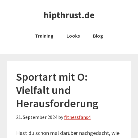
Skip
Skip
hipthrust.de
to
to
main
primary
content
sidebar
Training
Looks
Blog
Sportart mit O:
Vielfalt und
Herausforderung
21. September 2024
by
fitnessfans4
Hast du schon mal darüber nachgedacht, wie